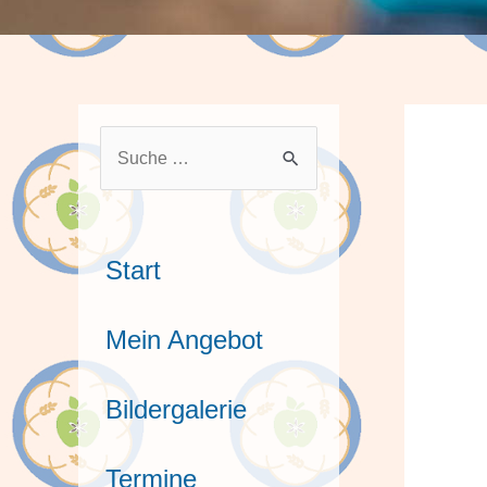
S
u
c
h
Start
e
n
Mein Angebot
n
a
Bildergalerie
c
h
Termine