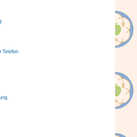
g
r Telefon
rung